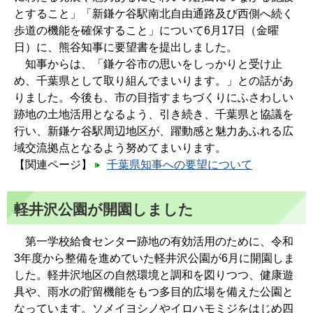
とすること」「新鎌ケ谷駅南北自由通路及び西側へ続く
歩道の機能を確保すること」について6月17日（金曜
日）に、熊谷知事に要望書を提出しました。
知事からは、「鎌ケ谷市の思いをしっかりと受け止
め、千葉県として取り組んでまいります。」との話があ
りました。今後も、市の目指すまちづくりにふさわしい
跡地の土地活用となるよう、引き続き、千葉県と協議を
行い、新鎌ケ谷駅周辺地区が、躍動感と魅力あふれる広
域交流拠点となるよう努めてまいります。
【関連ページ】
千葉県知事への要望について
軽井沢公園が開園しました
第一学校給食センター跡地の有効活用のために、令和
3年度から整備を進めていた軽井沢公園が6月に開園しま
した。軽井沢地区の自然環境と調和を図りつつ、健康遊
具や、雨水の貯留機能をもつ多目的広場を備えた公園と
なっています。ソメイヨシノやイロハモミジをはじめ四