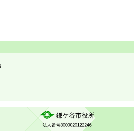
階
鎌ケ谷市役所
法人番号8000020122246