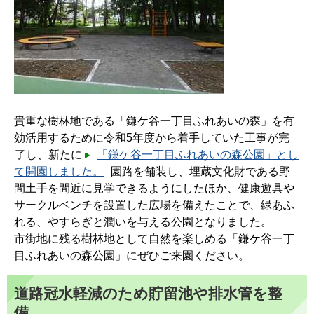
貴重な樹林地である「鎌ケ谷一丁目ふれあいの森」を有
効活用するために令和5年度から着手していた工事が完
了し、新たに
「鎌ケ谷一丁目ふれあいの森公園」とし
て開園しました。
園路を舗装し、埋蔵文化財である野
間土手を間近に見学できるようにしたほか、健康遊具や
サークルベンチを設置した広場を備えたことで、緑あふ
れる、やすらぎと潤いを与える公園となりました。
市街地に残る樹林地として自然を楽しめる「鎌ケ谷一丁
目ふれあいの森公園」にぜひご来園ください。
道路冠水軽減のため貯留池や排水管を整
備