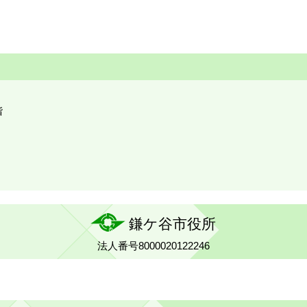
階
鎌ケ谷市役所
法人番号8000020122246