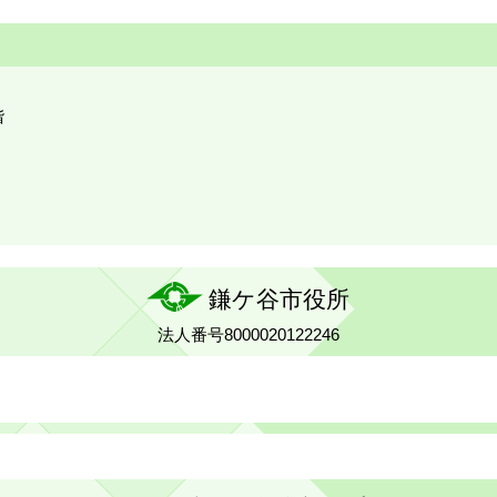
階
鎌ケ谷市役所
法人番号8000020122246