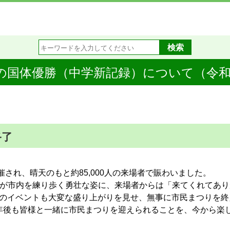
国体優勝（中学新記録）について（令和5
終了
され、晴天のもと約85,000人の来場者で賑わいました。
騎が市内を練り歩く勇壮な姿に、来場者からは「来てくれてあ
どのイベントも大変な盛り上がりを見せ、無事に市民まつりを
年後も皆様と一緒に市民まつりを迎えられることを、今から楽