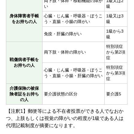
両下肢・体幹・移動機能の障が
1級又は2
い
級
身体障害者手帳
心臓・じん臓・呼吸器・ぼうこ
1級又は3
をお持ちの人
う・直腸・小腸の障がい
級
1級から3
免疫・肝臓の障がい
級
特別項症
両下肢・体幹の障がい
から第2項
症
戦傷病者手帳を
お持ちの人
特別項症
心臓・じん臓・呼吸器・ぼうこ
から第3項
う・直腸・小腸・肝臓の障がい
症
介護保険の被保
険者証をお持ち
要介護状態の区分
要介護5
の人
【注釈1】郵便等による不在者投票ができる人でなおか
つ、上肢もしくは視覚の障がいの程度が1級である人は
代理記載制度が摘要になります。