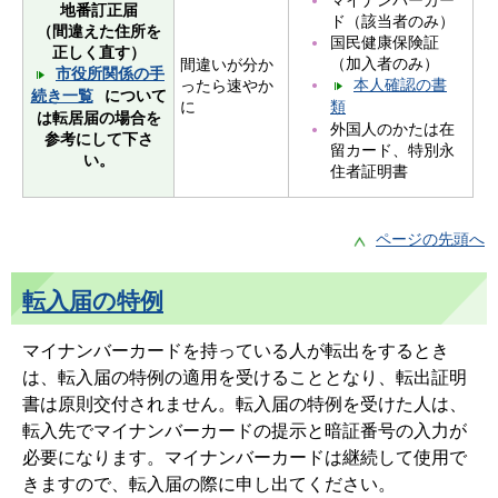
マイナンバーカー
地番訂正届
ド（該当者のみ）
（間違えた住所を
国民健康保険証
正しく直す）
（加入者のみ）
間違いが分か
市役所関係の手
本人確認の書
ったら速やか
続き一覧
について
類
に
は転居届の場合を
外国人のかたは在
参考にして下さ
留カード、特別永
い。
住者証明書
ページの先頭へ
転入届の特例
マイナンバーカードを持っている人が転出をするとき
は、転入届の特例の適用を受けることとなり、転出証明
書は原則交付されません。転入届の特例を受けた人は、
転入先でマイナンバーカードの提示と暗証番号の入力が
必要になります。マイナンバーカードは継続して使用で
きますので、転入届の際に申し出てください。