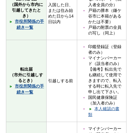
（国外から市内に
入者全員の分）
入国した日、
引越してきたと
戸籍の謄本（鎌ケ
または住み始
き）
谷市に本籍がある
めた日から14
市役所関係の手
かたは不要）
日以内
戸籍の附票の全員
続き一覧
の写し（同上）
印鑑登録証（登録
者のみ）
マイナンバーカー
ド（該当者のみ）
【備考】転出先で
転出届
も継続して使用で
（市外に引越しす
きますので、転入
るとき）
引越しする前
する時に転入先で
市役所関係の手
申し出て下さい。
続き一覧
国民健康保険証
（加入者のみ）
本人確認の書
類
マイナンバーカー