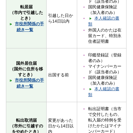
ド（該当者のみ）
国民健康保険証
転居届
（加入者のみ）
（市内で引越した
引越した日か
本人確認の書
とき）
ら14日以内
市役所関係の手
類
続き一覧
外国人のかたは在
留カード、特別永
住者証明書
印鑑登録証（登録
者のみ）
国外居住届
マイナンバーカー
（国外に住所を移
ド（該当者のみ）
すとき）
出国する前
国民健康保険証
市役所関係の手
（加入者のみ）
続き一覧
本人確認の書
類
転出証明書（当市
で交付したもの、
転入届の特例を受
転出取消届
変更があった
けたかたはマイナ
（市外に引越すの
日から14日以
ンバーカード）
をやめたとき）
内