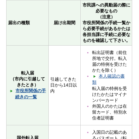
市民課への異動届の際に
必要なもの
（注意）
届出の種類
届け出期間
市役所関係の手続一覧か
ら必要手続があるかたは
各担当課に手続に必要な
ものを確認して下さい。
転出証明書（前住
所地で交付。転入
届の特例を受けた
かたを除く）
転入届
本人確認の書
（市内に引越して
引越してきた
類
きたとき）
日から14日以
転入届の特例を受
市役所関係の手
内
けたかたはマイナ
続きの一覧
ンバーカード
外国人のかたは在
留カード、特別永
住者証明書
入国日の記載のあ
国外転入届
るパスポート（転