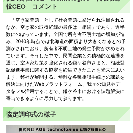
役CEO コメント
「空き家問題」として社会問題に挙げられ注目される
なか、空き家の取得経緯の最多は「相続」であり、過半
数にのぼっています。全国で所有者不明土地の増加が進
み、2040年時点では北海道の面積より大きくなるとの予
測がされており、所有者不明土地の発生予防が求められ
ています。そうした中で、民間企業との積極的な連携を
通じ、空き家対策を強化される鎌ケ谷市さまと、相続登
記促進事業に関する協定を締結できたことを光栄に思い
ます。弊社が展開する、煩雑な各種相談手続きの課題を
解決に向けたWebプラットフォーム、我々の知見やデー
タをフル活用することで、鎌ケ谷市における課題解決に
寄与できるように尽力して参ります。
協定調印式の様子