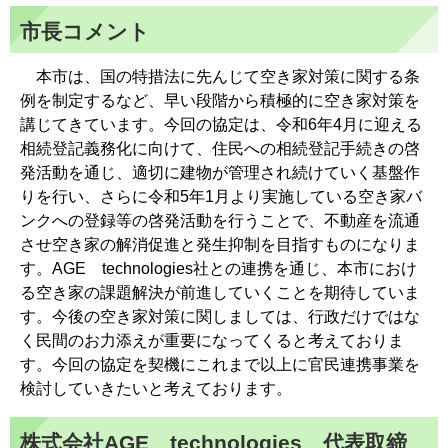
市長コメント
本市は、国の特措法に先んじて空き家対策に関する条
例を制定するなど、早い段階から積極的に空き家対策を
講じてきています。今回の協定は、令和6年4月に迎える
相続登記義務化に向けて、住民への相続登記手続きの啓
発活動を通じ、適切に建物が管理され続けていく基盤作
りを行い、さらに令和5年1月より実施している空き家バ
ンクへの登録等の啓発活動を行うことで、不動産を流通
させ空き家の解消促進と発生抑制を目指すものになりま
す。AGE technologies社との連携を通じ、本市におけ
る空き家の課題解決が前進していくことを期待していま
す。今後の空き家対策に関しましては、行政だけではな
く民間のお力添えが重要になってくると考えておりま
す。今回の協定を契機にこれまで以上に官民連携事業を
検討していきたいと考えております。
株式会社AGE technologies 代表取締