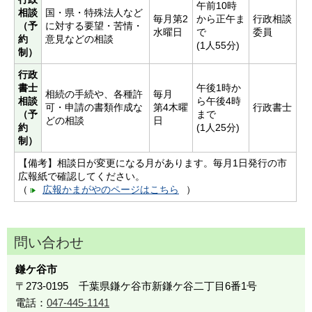
午前10時
相談
国・県・特殊法人など
毎月第2
から正午ま
行政相談
（予
に対する要望・苦情・
水曜日
で
委員
約
意見などの相談
(1人55分)
制）
行政
書士
午後1時か
相続の手続や、各種許
毎月
相談
ら午後4時
可・申請の書類作成な
第4木曜
行政書士
（予
まで
どの相談
日
約
(1人25分)
制）
【備考】相談日が変更になる月があります。毎月1日発行の市
広報紙で確認してください。
（
広報かまがやのページはこちら
）
問い合わせ
鎌ケ谷市
〒273-0195 千葉県鎌ケ谷市新鎌ケ谷二丁目6番1号
電話：
047-445-1141