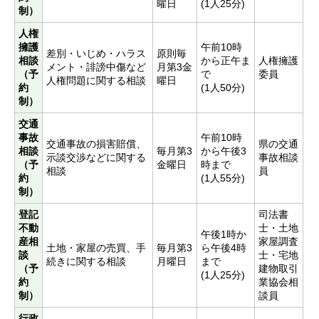
曜日
(1人25分)
制）
人権
擁護
午前10時
差別・いじめ・ハラス
原則毎
相談
から正午ま
人権擁護
メント・誹謗中傷など
月第3金
（予
で
委員
人権問題に関する相談
曜日
約
(1人50分)
制）
交通
事故
午前10時
交通事故の損害賠償、
県の交通
相談
毎月第3
から午後3
示談交渉などに関する
事故相談
（予
金曜日
時まで
相談
員
約
(1人55分)
制）
登記
司法書
不動
士・土地
午後1時か
産相
家屋調査
土地・家屋の売買、手
毎月第3
ら午後4時
談
士・宅地
続きに関する相談
月曜日
まで
（予
建物取引
(1人25分)
約
業協会相
制）
談員
行政