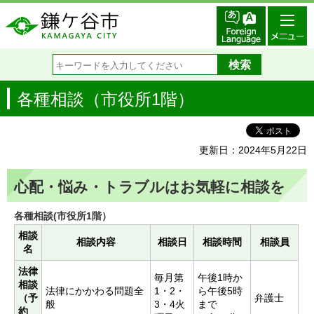
各種相談（市役所1階）
更新日：2024年5月22日
心配・悩み・トラブルはお気軽に相談を
各種相談(市役所1階）
相談
相談内容
相談日
相談時間
相談員
名
法律
毎月第
午後1時か
相談
法律にかかわる問題全
1・2・
ら午後5時
（予
弁護士
般
3・4火
まで
約