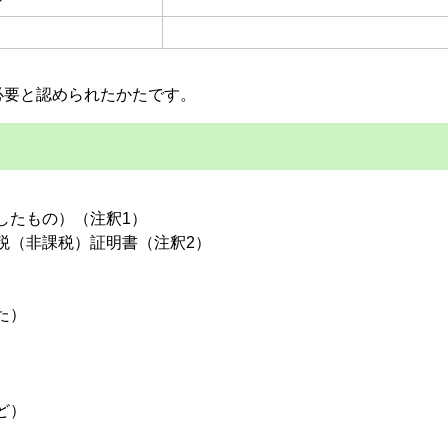
下
必要と認められたかたです。
したもの）（注釈1）
税（非課税）証明書（注釈2）
た）
ど）