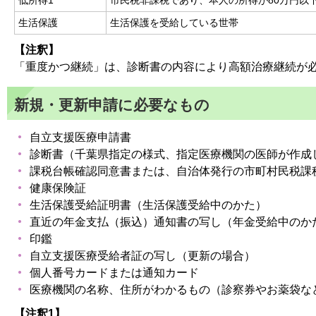
低所得1
市民税非課税であり、本人の所得が80万円以
生活保護
生活保護を受給している世帯
【注釈】
「重度かつ継続」は、診断書の内容により高額治療継続が
新規・更新申請に必要なもの
自立支援医療申請書
診断書（千葉県指定の様式、指定医療機関の医師が作成
課税台帳確認同意書または、自治体発行の市町村民税課
健康保険証
生活保護受給証明書（生活保護受給中のかた）
直近の年金支払（振込）通知書の写し（年金受給中のか
印鑑
自立支援医療受給者証の写し（更新の場合）
個人番号カードまたは通知カード
医療機関の名称、住所がわかるもの（診察券やお薬袋な
【注釈1】