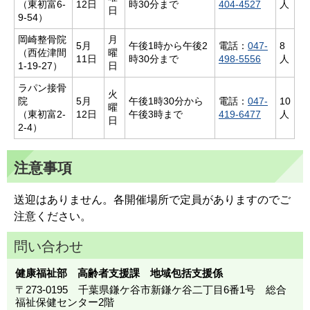
（東初富6-
12日
時30分まで
404-4527
人
日
9-54）
岡崎整骨院
月
5月
午後1時から午後2
電話：
047-
8
（西佐津間
曜
11日
時30分まで
498-5556
人
1-19-27）
日
ラパン接骨
火
院
5月
午後1時30分から
電話：
047-
10
曜
（東初富2-
12日
午後3時まで
419-6477
人
日
2-4）
注意事項
送迎はありません。各開催場所で定員がありますのでご
注意ください。
問い合わせ
健康福祉部 高齢者支援課 地域包括支援係
〒273-0195 千葉県鎌ケ谷市新鎌ケ谷二丁目6番1号 総合
福祉保健センター2階