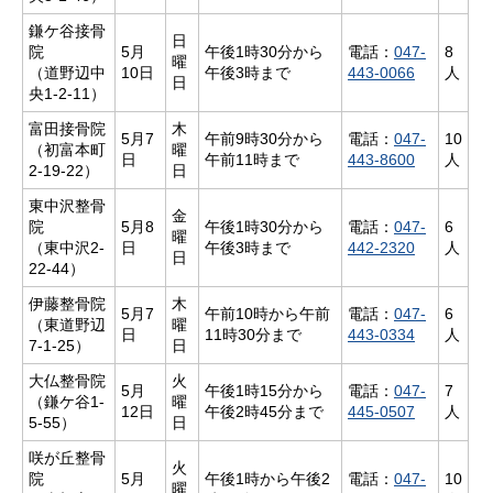
鎌ケ谷接骨
日
院
5月
午後1時30分から
電話：
047-
8
曜
（道野辺中
10日
午後3時まで
443-0066
人
日
央1-2-11）
富田接骨院
木
5月7
午前9時30分から
電話：
047-
10
（初富本町
曜
日
午前11時まで
443-8600
人
2-19-22）
日
東中沢整骨
金
院
5月8
午後1時30分から
電話：
047-
6
曜
（東中沢2-
日
午後3時まで
442-2320
人
日
22-44）
伊藤整骨院
木
5月7
午前10時から午前
電話：
047-
6
（東道野辺
曜
日
11時30分まで
443-0334
人
7-1-25）
日
大仏整骨院
火
5月
午後1時15分から
電話：
047-
7
（鎌ケ谷1-
曜
12日
午後2時45分まで
445-0507
人
5-55）
日
咲が丘整骨
火
院
5月
午後1時から午後2
電話：
047-
10
曜