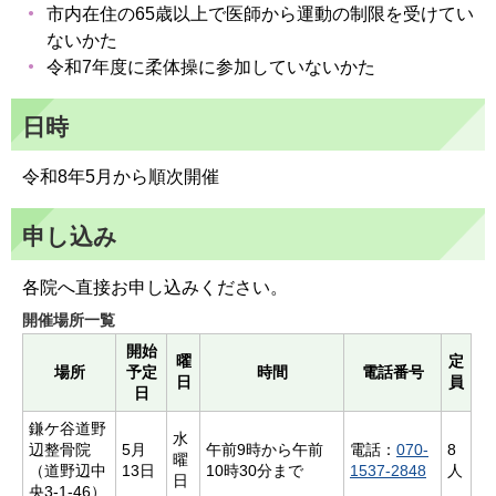
市内在住の65歳以上で医師から運動の制限を受けてい
ないかた
令和7年度に柔体操に参加していないかた
日時
令和8年5月から順次開催
申し込み
各院へ直接お申し込みください。
開催場所一覧
開始
曜
定
場所
予定
時間
電話番号
日
員
日
鎌ケ谷道野
水
辺整骨院
5月
午前9時から午前
電話：
070-
8
曜
（道野辺中
13日
10時30分まで
1537-2848
人
日
央3-1-46）