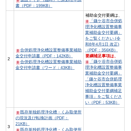
書（PDF：199KB）
補助金交付要綱は、
「鎌ケ谷市合併処
理浄化槽設置整備事
業補助金交付要綱」
をご覧ください (令
和8年4月1日 改正)
合併処理浄化槽設置整備事業補助
（PDF：356KB）
金交付申請書（PDF：142KB）
要綱補足事項は、
2
「鎌ケ谷市合併処
合併処理浄化槽設置整備事業補助
理浄化槽設置整備事
金交付申請書（ワード：43KB）
業補助金交付要綱」
「鎌ケ谷市合併処理
浄化槽設置整備事業
補助金交付要綱補足
事項」をご覧くださ
い（PDF：53KB）
既存単独処理浄化槽・くみ取便所
の現況及び転換計画（PDF：
21KB）
3
既存単独処理浄化槽・くみ取便所