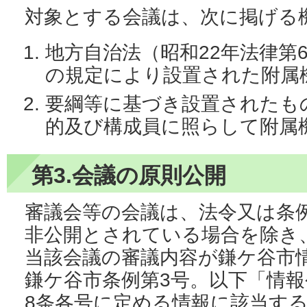
対象とする会議は、次に掲げる
地方自治法（昭和22年法律第6
の規定により設置された附属
要綱等に基づき設置されたも
的及び構成員に照らして附属
第3.会議の原則公開
審議会等の会議は、法令又は条
非公開とされている場合を除き
当該会議の審議内容が鎌ケ谷市情
鎌ケ谷市条例第3号。以下「情
8条各号に定める情報に該当す