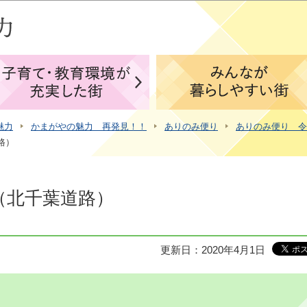
このページの本文へ移動
魅力
かまがやの魅力 再発見！！
ありのみ便り
ありのみ便り 令
路）
号（北千葉道路）
更新日：2020年4月1日