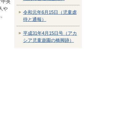
ど中央
人や
令和元年6月15日（児童虐
ん。
待と通報）
平成31年4月15日号（アカ
シア児童遊園の橋脚跡）