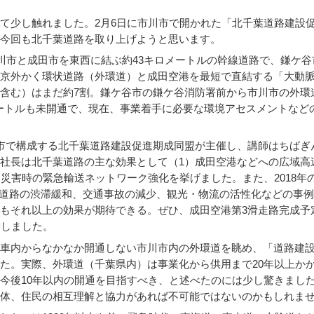
て少し触れました。2月6日に市川市で開かれた「北千葉道路建
今回も北千葉道路を取り上げようと思います。
川市と成田市を東西に結ぶ約43キロメートルの幹線道路で、鎌ケ谷
京外かく環状道路（外環道）と成田空港を最短で直結する「大動
含む）はまだ約7割。鎌ケ谷市の鎌ケ谷消防署前から市川市の外環
メートルも未開通で、現在、事業着手に必要な環境アセスメントなど
市で構成する北千葉道路建設促進期成同盟が主催し、講師はちばぎ
社長は北千葉道路の主な効果として（1）成田空港などへの広域高
）災害時の緊急輸送ネットワーク強化を挙げました。また、2018年
一般道路の渋滞緩和、交通事故の減少、観光・物流の活性化などの事
もそれ以上の効果が期待できる。ぜひ、成田空港第3滑走路完成予
調しました。
車内からなかなか開通しない市川市内の外環道を眺め、「道路建
た。実際、外環道（千葉県内）は事業化から供用まで20年以上か
今後10年以内の開通を目指すべき、と述べたのには少し驚きまし
体、住民の相互理解と協力があれば不可能ではないのかもしれま