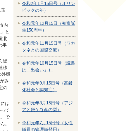
令和2年1月15日号（オリン
設促進
ピックの年）
令和元年12月15日（初富誕
市内
生150周年）
脈」と
道北
令和元年11月15日号（ワカ
の手
タネとの国際交流）
ん総
令和元年10月15日号（読書
速移
は「出会い」）
の外環
例がみ
令和元年9月15日号（高齢
定の
化社会と認知症）
令和元年8月15日号（アジ
設には
アと鎌ケ谷産の梨）
かって
た。で
令和元年7月15日号（女性
せん。
職員の管理職登用）