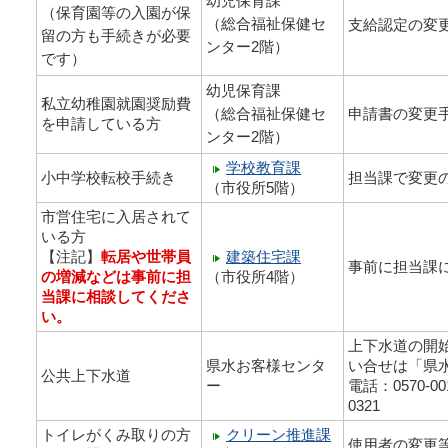
幼児保育課
（保育園等の入園が保
（総合福祉保健セ
支給認定の変
留の方も手続きが必要
ンター2階）
です）
幼児保育課
私立幼稚園就園奨励費
（総合福祉保健セ
申請書の変更
を申請している方
ンター2階）
学校教育課
小中学校転校手続き
担当課で変更
（市役所5階）
市営住宅に入居されて
いる方
【注記】
転居や世帯員
建築住宅課
事前に担当課
の増減などは事前に担
（市役所4階）
当課に相談してくださ
い。
上下水道の開
県水お客様センタ
い合せは「県
公共上下水道
ー
電話：0570-0
0321
トイレがくみ取りの方
クリーン推進課
使用者の変更