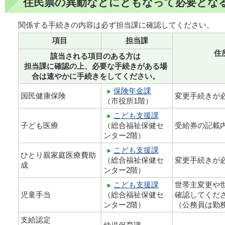
住民票の異動などにともなって必要とな
関係する手続きの内容は必ず担当課に確認してください。
項目
担当課
住
該当される項目のある方は
担当課に確認の上、必要な手続きがある場
合は速やかに手続きをしてください。
保険年金課
国民健康保険
変更手続きが
（市役所1階）
こども支援課
子ども医療
（総合福祉保健セ
受給券の記載
ンター2階）
こども支援課
ひとり親家庭医療費助
（総合福祉保健セ
変更手続きが
成
ンター2階）
こども支援課
世帯主変更や
児童手当
（総合福祉保健セ
確認してくだ
ンター2階）
（公務員は勤
支給認定