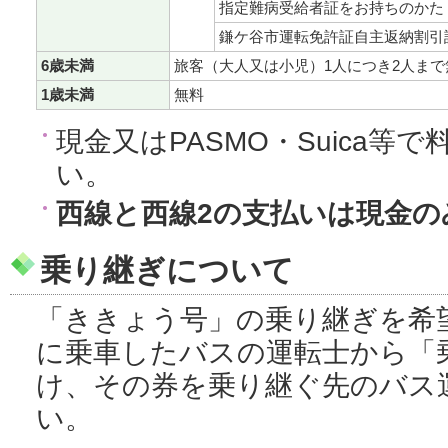
指定難病受給者証をお持ちのかた
鎌ケ谷市運転免許証自主返納割引
6歳未満
旅客（大人又は小児）1人につき2人まで
1歳未満
無料
現金又はPASMO・Suica等
い。
西線と西線2の支払いは現金の
乗り継ぎについて
「ききょう号」の乗り継ぎを希
に乗車したバスの運転士から「
け、その券を乗り継ぐ先のバス
い。