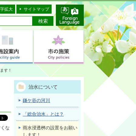
字拡大
サイトマップ
ます！
治水について
鎌ケ谷の河川
「総合治水」とは？
雨水浸透桝の設置をお願い
すくな
します！