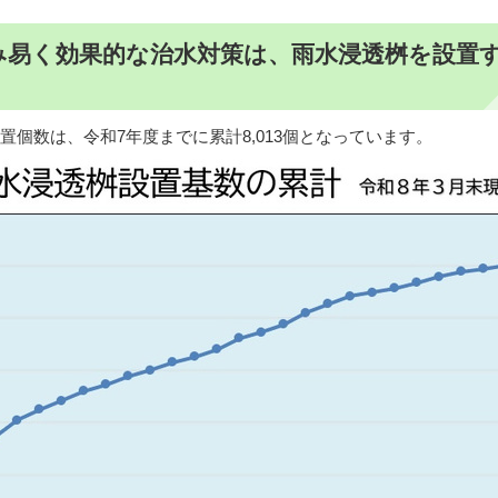
み易く効果的な治水対策は、雨水浸透桝を設置
個数は、令和7年度までに累計8,013個となっています。