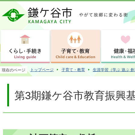
この
トップページ
子育て・教育
生涯学習（学ぶ 遊ぶ 
現在のページ
第3期鎌ケ谷市教育振興