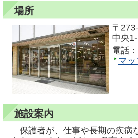
場所
〒273-
中央1
電話：0
マッ
施設案内
保護者が、仕事や長期の疾病