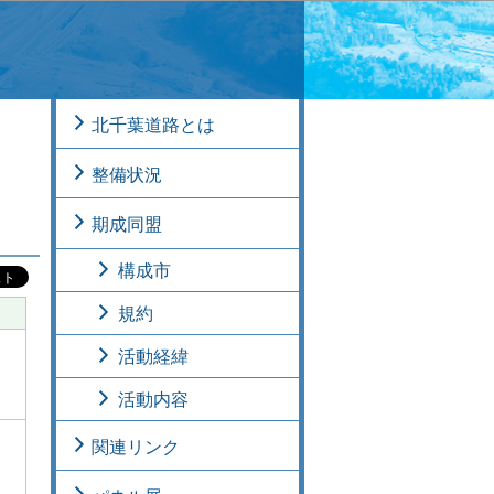
北千葉道路とは
整備状況
期成同盟
構成市
規約
活動経緯
活動内容
関連リンク