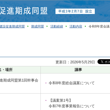
このページの本文へ移動
建設促進期成同盟
期成同盟
活動経緯
活動内容
令和8年度会議
更新日：2026年5月29日
名・場所
議事
進期成同盟第1回幹事会
令和8年度総会議案について
【議案第1号】
令和7年度事業報告について