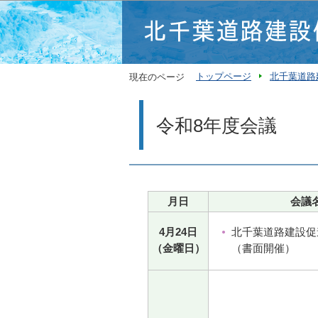
トップページ
北千葉道路
現在のページ
令和8年度会議
月日
会議
4月24日
北千葉道路建設促
（金曜日）
（書面開催）