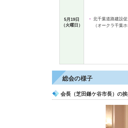
北千葉道路建設促
5月19日
（火曜日）
（オークラ千葉ホ
総会の様子
会長（芝田鎌ケ谷市長）の挨