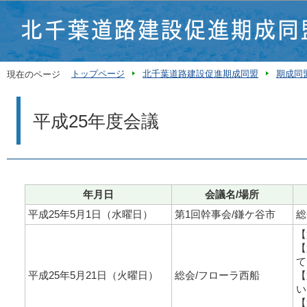
この
トップページ
北千葉道路建設促進期成同盟
期成同
現在のページ
平成25年度会議
年月日
会議名/場所
平成25年5月1日（水曜日）
第1回幹事会/鎌ケ谷市
総
【
【
て
平成25年5月21日（火曜日）
総会/フローラ西船
【
い
【