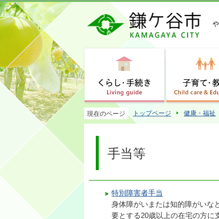
トップページ
健康・福祉
現在のページ
手当等
特別障害者手当
身体障がいまたは知的障がいな
要とする20歳以上の在宅の方に