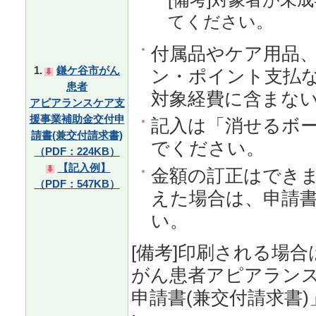
てください。
付属品やケア用品
1.
鎌ケ谷市がん
ン・ポイント支払
患者
対象経費に含まな
アピアランスケア支
援事業補助金交付申
記入は「消せるボ
請書(兼交付請求書)
でください。
（PDF：224KB）
【記入例】
金額の訂正はでき
（PDF：547KB）
えた場合は、申請
い。
[備考]印刷される場合
がん患者アピアラン
申請書(兼交付請求書