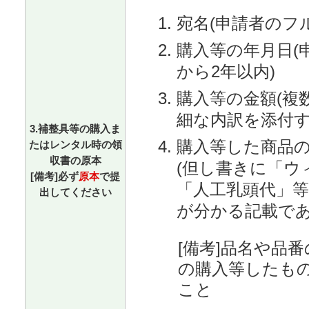
宛名(申請者のフ
購入等の年月日(
から2年以内)
購入等の金額(複
細な内訳を添付す
3.補整具等の購入ま
購入等した商品
たはレンタル時の領
収書の原本
(但し書きに「ウ
[備考]必ず
原本
で提
「人工乳頭代」
出してください
が分かる記載であ
[備考]品名や品
の購入等したも
こと