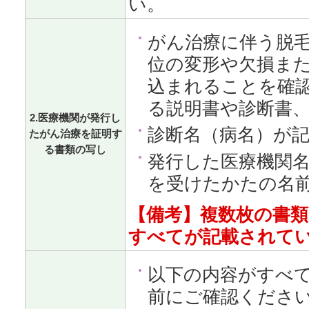
い。
がん治療に伴う脱
位の変形や欠損ま
込まれることを確認
る説明書や診断書、
2.医療機関が発行し
診断名（病名）が
たがん治療を証明す
る書類の写し
発行した医療機関
を受けたかたの名
【備考】複数枚の書
すべてが記載されて
以下の内容がすべ
前にご確認くださ