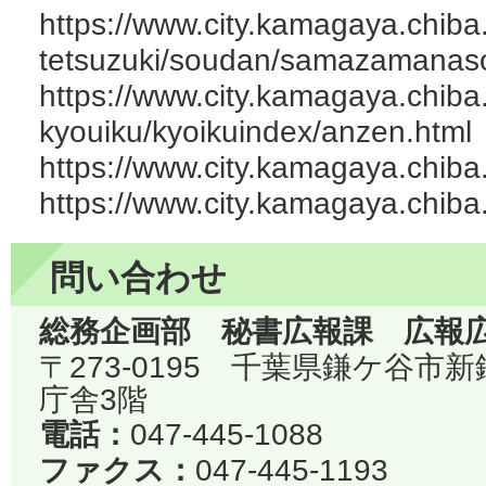
https://www.city.kamagaya.chiba.
tetsuzuki/soudan/samazamanas
https://www.city.kamagaya.chiba
kyouiku/kyoikuindex/anzen.html
https://www.city.kamagaya.chi
https://www.city.kamagaya.chiba
問い合わせ
総務企画部 秘書広報課 広報
〒273-0195 千葉県鎌ケ谷市
庁舎3階
電話：
047-445-1088
ファクス：
047-445-1193