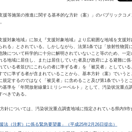
活支援等施策の推進に関する基本的な方針（案）」のパブリックコメ
。
支援対象地域』に加え『支援対象地域』より広範囲な地域を支援対
られる」とされている。しかしながら、法第1条では「放射性物質
危険について科学的に十分に解明されていないこと等のため、一定
れる地域に居住し、または居住していた者及び政府による避難に係
れている者並びにこれらの者に準ずる者」を「被災者」としている
すでに準ずる者が含まれていることから、基本方針（案）でいうと
に規定するのではなく「被災者」に含めること及び第1条でいうと
の基準を「年間放射線量1ミリシーベルト」として、汚染状況重点
すべきである。
方針については、汚染状況重点調査地域に指定されている県内9市
援法（注釈）に係る緊急要望書」（平成25年2月26日提出）