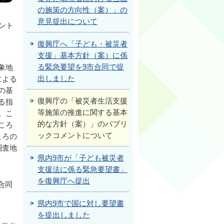
の施策の方向性（案）」の
意見提出について
ント
復興庁へ「子ども・被災者
支援」基本方針（案）に係
る緊急要望を9市合同で提
象地
出しました
による
の基
復興庁の「被災者生活支援
る指
等施策の推進に関する基本
。こ
的な方針（案）」のパブリ
ころ
ックコメントについて
ころの
調査地
県内9市が「子ども被災者
支援法に係る緊急要望書」
を復興庁へ提出
合同
県内9市で国に対し要望書
を提出しました