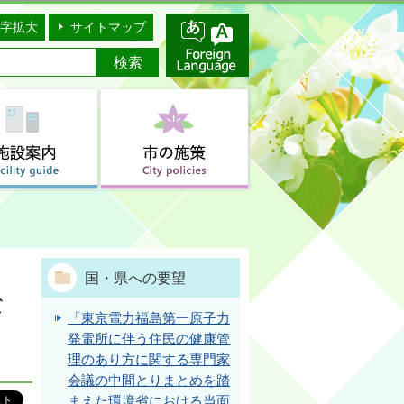
字拡大
サイトマップ
国・県への要望
な
「東京電力福島第一原子力
発電所に伴う住民の健康管
理のあり方に関する専門家
会議の中間とりまとめを踏
まえた環境省における当面