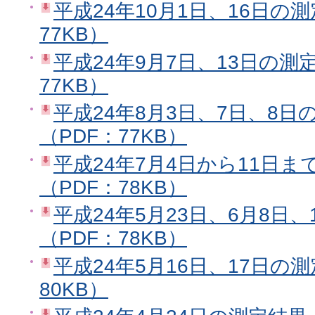
平成24年10月1日、16日の
77KB）
平成24年9月7日、13日の測
77KB）
平成24年8月3日、7日、8
（PDF：77KB）
平成24年7月4日から11日
（PDF：78KB）
平成24年5月23日、6月8日
（PDF：78KB）
平成24年5月16日、17日の
80KB）