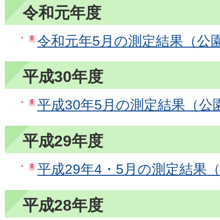
令和元年度
令和元年5月の測定結果（公園）
平成30年度
平成30年5月の測定結果（公園
平成29年度
平成29年4・5月の測定結果（
平成28年度