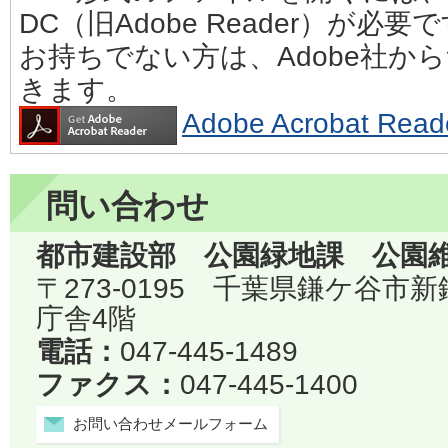
DC（旧Adobe Reader）が必要
お持ちでない方は、Adobe社か
きます。
Adobe Acrobat 
問い合わせ
都市建設部 公園緑地課 公園
〒273-0195 千葉県鎌ケ谷市
庁舎4階
電話：
047-445-1489
ファクス：
047-445-1400
お問い合わせメールフォーム