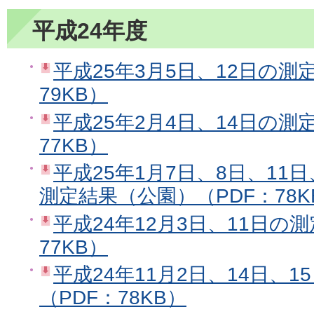
平成24年度
平成25年3月5日、12日の測
79KB）
平成25年2月4日、14日の測
77KB）
平成25年1月7日、8日、11日
測定結果（公園）（PDF：78K
平成24年12月3日、11日の
77KB）
平成24年11月2日、14日、
（PDF：78KB）