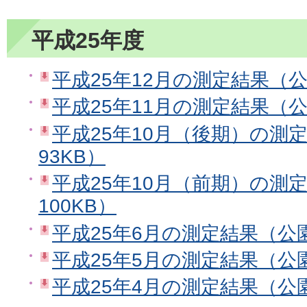
平成25年度
平成25年12月の測定結果（公
平成25年11月の測定結果（公
平成25年10月（後期）の測
93KB）
平成25年10月（前期）の測
100KB）
平成25年6月の測定結果（公園
平成25年5月の測定結果（公園
平成25年4月の測定結果（公園