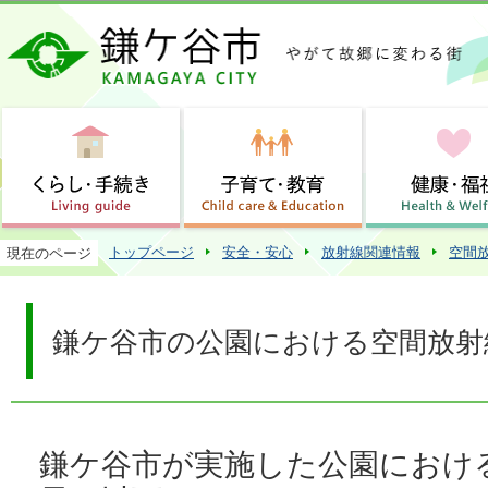
この
トップページ
安全・安心
放射線関連情報
空間
現在のページ
鎌ケ谷市の公園における空間放射
鎌ケ谷市が実施した公園におけ