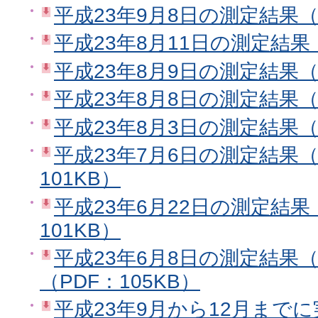
平成23年9月8日の測定結果（
平成23年8月11日の測定結果
平成23年8月9日の測定結果（
平成23年8月8日の測定結果（
平成23年8月3日の測定結果（
平成23年7月6日の測定結果
101KB）
平成23年6月22日の測定結果
101KB）
平成23年6月8日の測定結果
（PDF：105KB）
平成23年9月から12月までに