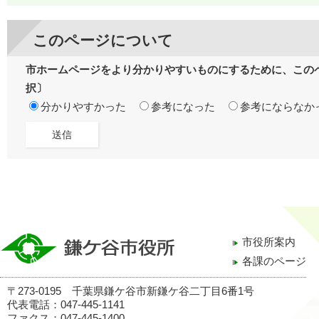
このページについて
市ホームページをより分かりやすいものにするために、この
択〕
分かりやすかった
参考になった
参考にならなか
市役所案内
各課のページ
〒273-0195 千葉県鎌ケ谷市新鎌ケ谷二丁目6番1号
代表電話：047-445-1141
ファクス：047-445-1400