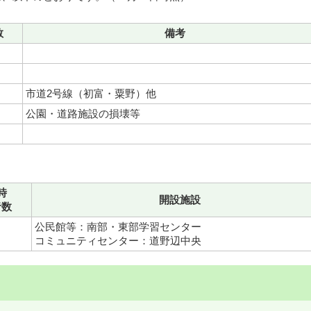
数
備考
市道2号線（初富・粟野）他
公園・道路施設の損壊等
時
開設施設
者数
公民館等：南部・東部学習センター
コミュニティセンター：道野辺中央