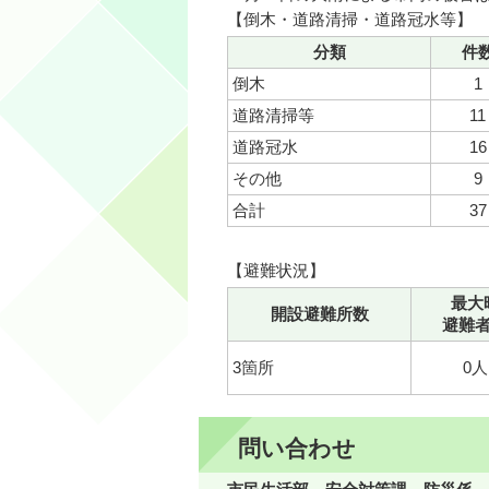
【倒木・道路清掃・道路冠水等】
分類
件
倒木
1
道路清掃等
11
道路冠水
16
その他
9
合計
37
【避難状況】
最大
開設避難所数
避難
3箇所
0人
問い合わせ