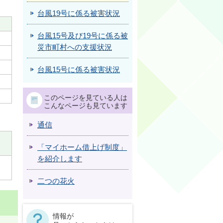
台風19号に係る被害状況
台風15号及び19号に係る被
災市町村への支援状況
台風15号に係る被害状況
このページを見ている人は
こんなページも見ています
通信
「マイホーム借上げ制度」
を紹介します
二つの花火
情報が