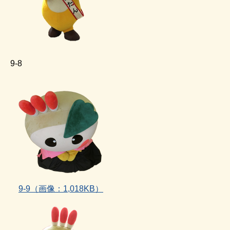
9‐8
9‐9（画像：1,018KB）