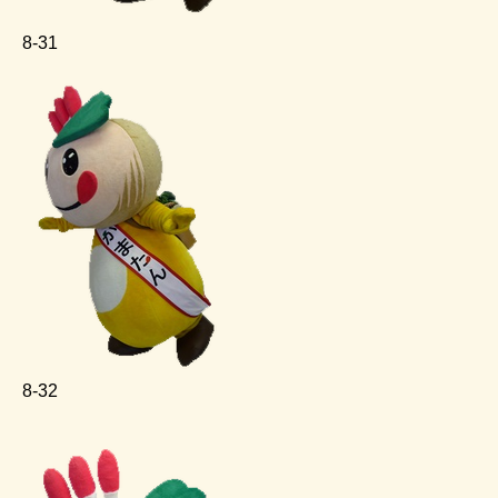
8‐31
8‐32