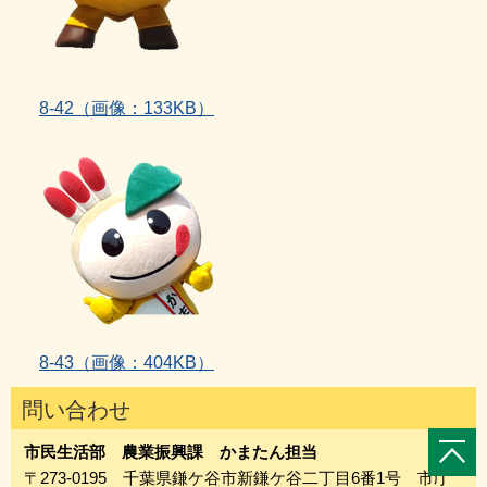
8‐42（画像：133KB）
8‐43
（画像：404KB）
問い合わせ
市民生活部 農業振興課 かまたん担当
〒273-0195 千葉県鎌ケ谷市新鎌ケ谷二丁目6番1号 市庁