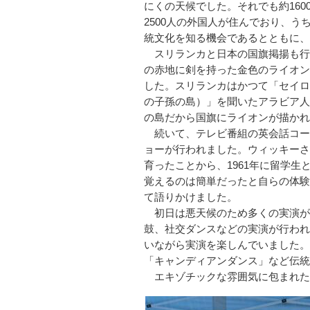
にくの天候でした。それでも約16
2500人の外国人が住んでおり、
統文化を知る機会であるとともに、
スリランカと日本の国旗掲揚も行
の赤地に剣を持った金色のライオン
した。スリランカはかつて「セイロ
の子孫の島）」を聞いたアラビア人
の島だから国旗にライオンが描かれ
続いて、テレビ番組の英会話コー
ョーが行われました。ウィッキーさ
育ったことから、1961年に留学
覚えるのは簡単だったと自らの体験
て語りかけました。
初日は悪天候のため多くの実演が
鼓、社交ダンスなどの実演が行われ
いながら実演を楽しんでいました。
「キャンディアンダンス」など伝統
エキゾチックな雰囲気に包まれた