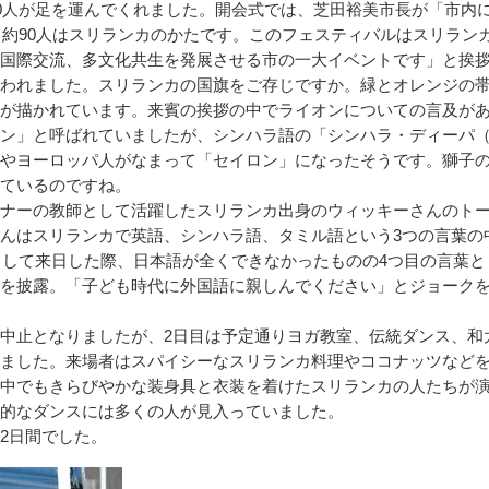
00人が足を運んでくれました。開会式では、芝田裕美市長が「市内
うち約90人はスリランカのかたです。このフェスティバルはスリラン
国際交流、多文化共生を発展させる市の一大イベントです」と挨
われました。スリランカの国旗をご存じですか。緑とオレンジの
が描かれています。来賓の挨拶の中でライオンについての言及が
ン」と呼ばれていましたが、シンハラ語の「シンハラ・ディーパ
やヨーロッパ人がなまって「セイロン」になったそうです。獅子
ているのですね。
ナーの教師として活躍したスリランカ出身のウィッキーさんのト
んはスリランカで英語、シンハラ語、タミル語という3つの言葉の
生として来日した際、日本語が全くできなかったものの4つ目の言葉と
を披露。「子ども時代に外国語に親しんでください」とジョーク
中止となりましたが、2日目は予定通りヨガ教室、伝統ダンス、和
ました。来場者はスパイシーなスリランカ料理やココナッツなど
中でもきらびやかな装身具と衣装を着けたスリランカの人たちが
的なダンスには多くの人が見入っていました。
2日間でした。