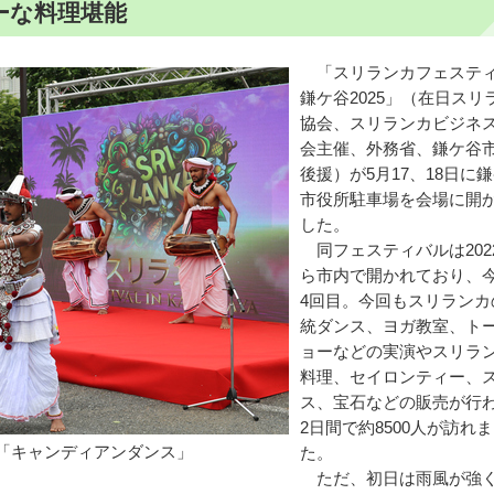
ーな料理堪能
「スリランカフェステ
鎌ケ谷2025」（在日スリ
協会、スリランカビジネ
会主催、外務省、鎌ケ谷
後援）が5月17、18日に
市役所駐車場を会場に開
した。
同フェスティバルは202
ら市内で開かれており、
4回目。今回もスリランカ
統ダンス、ヨガ教室、ト
ョーなどの実演やスリラ
料理、セイロンティー、
ス、宝石などの販売が行
2日間で約8500人が訪れ
「キャンディアンダンス」
た。
ただ、初日は雨風が強