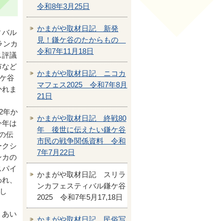
令和8年3月25日
かまがや取材日記 新発
ィバル
見！鎌ケ谷のたからもの
ランカ
令和7年11月18日
ス評議
市など
かまがや取材日記 ニコカ
鎌ケ谷
マフェス2025 令和7年8月
かれま
21日
2年か
かまがや取材日記 終戦80
今年は
年 後世に伝えたい鎌ケ谷
の伝
市民の戦争関係資料 令和
ークシ
7年7月22日
ンカの
スパイ
かまがや取材日記 スリラ
われ、
ンカフェスティバル鎌ケ谷
まし
2025 令和7年5月17,18日
くあい
かまがや取材日記 民俗写