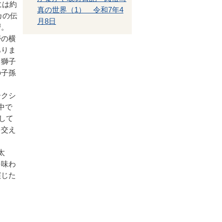
には約
真の世界（1） 令和7年4
カの伝
月8日
拶。
帯の横
ありま
（獅子
の子孫
ークシ
中で
して
を交え
太
を味わ
演じた