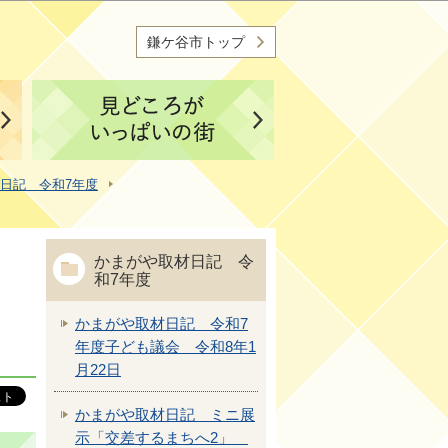
鎌ケ谷市トップ
日記 令和7年度
かまがや取材日記 令
和7年度
かまがや取材日記 令和7
年度子ども議会 令和8年1
月22日
かまがや取材日記 ミニ展
示「交差するまちへ2」