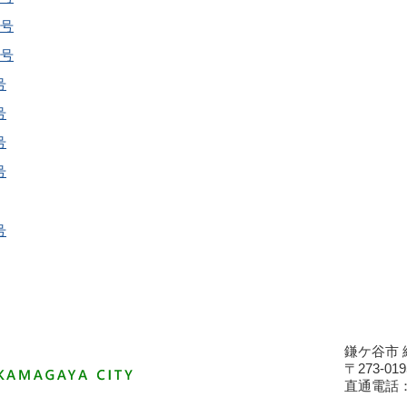
日号
日号
号
号
号
号
号
鎌ケ谷市 
〒273-
直通電話：04