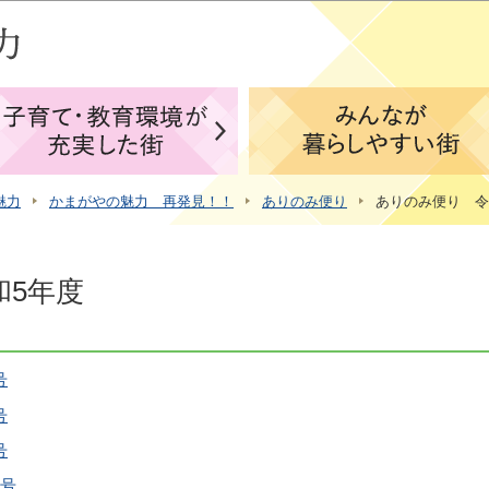
このページの本文へ移動
魅力
かまがやの魅力 再発見！！
ありのみ便り
ありのみ便り 令
和5年度
号
号
号
日号