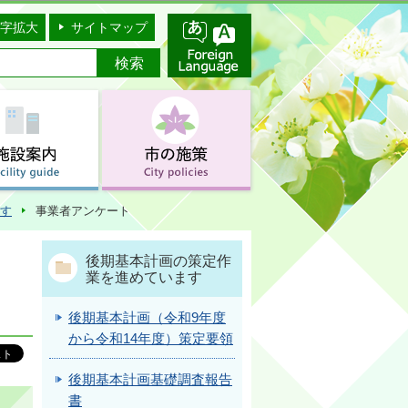
字拡大
サイトマップ
す
事業者アンケート
後期基本計画の策定作
業を進めています
後期基本計画（令和9年度
から令和14年度）策定要領
後期基本計画基礎調査報告
書