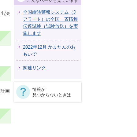
こんなページも見ています
全国瞬時警報システム（J
抽出法
アラート）の全国一斉情報
伝達試験（試験放送）を実
施します
2022年12月 かまたんのお
もいで
関連リンク
情報が
本計画
見つからないときは