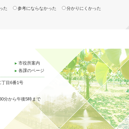
った
参考にならなかった
分かりにくかった
市役所案内
各課のページ
二丁目6番1号
30分から午後5時まで