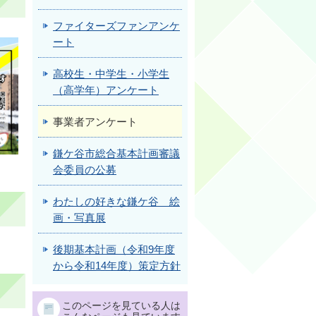
ファイターズファンアンケ
ート
高校生・中学生・小学生
（高学年）アンケート
事業者アンケート
鎌ケ谷市総合基本計画審議
会委員の公募
わたしの好きな鎌ケ谷 絵
画・写真展
後期基本計画（令和9年度
から令和14年度）策定方針
このページを見ている人は