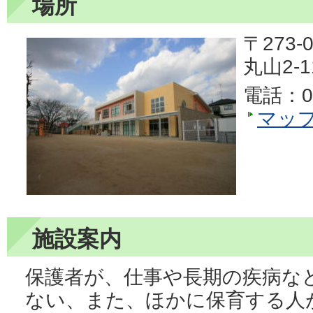
場所
〒273-0
丸山2-1
電話：04
マッ
施設案内
保護者が、仕事や長期の疾病な
ない、また、ほかに保育する人